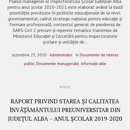
Planul managerial al Inspectoratului Şcolar Judeţean Alba
pentru anul şcolar 2020-2021 este elaborat având la bază
priorităţile prevăzute în politicile educaţionale de la nivel
guvernamental, cadrul strategic naţional pentru educaţie şi
formare profesională, contextul generat de pandemia de
SARS-CoV 2 precum şi reperele tematice transmise de
Ministerul Educaţiei și Cercetării pentru inspectoratele
şcolare şi unităţile de...
octombrie 23, 2020
Administrator
In
Documente de interes
public
,
Documente manageriale
,
Informații utile
Articol
RAPORT PRIVIND STAREA ȘI CALITATEA
ÎNVĂȚĂMÂNTULUI PREUNIVERSITAR DIN
JUDEȚUL ALBA – ANUL ȘCOLAR 2019-2020