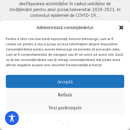
desfășurarea activităților în cadrul unităților de
învățământ pentru anul școlar/universitar 2020-2021, în
contextul epidemiei de COVID-19....
Administrează consimțământul
septembrie 1, 2020
Administrator
In
Comunicate de presă
,
Documente de interes public
Pentru a oferi cea mai bună experiență, folosim tehnologii, cum ar fi
cookie-uri, pentru a stoca și/sau accesa informațiile despre dispozitive.
Consimțământul pentru aceste tehnologii ne permite să procesăm date,
cum ar fi comportamentul de navigare sau ID-uri unice pe acest site. Dacă
Articol
nu îți dai consimțământul sau îți retragi consimțământul dat poate avea
afecte negative asupra unor anumite funcționalități și funcții.
Ministerul Educației și Cercetării lansează
Acceptă
educatiacontinua.edu.ro, instrument online
de informare privind reluarea activității în
Refuză
sistemul național de învățământ
Vezi preferințele
Ministerul Educației și Cercetării lansează
portalul educatiacontinua.edu.ro, instrument online de
informare, dedicat tuturor celor interesați de contextul