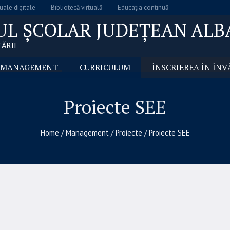
ale digitale
Bibliotecă virtuală
Educația continuă
UL ȘCOLAR JUDEȚEAN ALB
ĂRII
MANAGEMENT
CURRICULUM
ÎNSCRIEREA ÎN ÎN
Proiecte SEE
Home
/
Management
/
Proiecte
/
Proiecte SEE