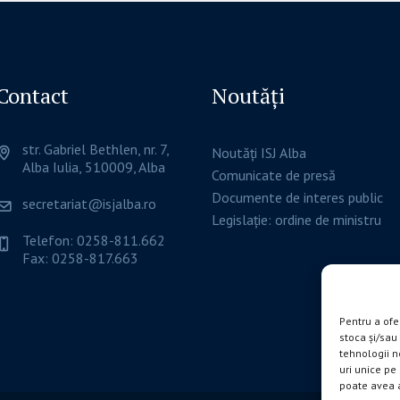
Contact
Noutăți
str. Gabriel Bethlen, nr. 7,
Noutăți ISJ Alba
Alba Iulia, 510009, Alba
Comunicate de presă
Documente de interes public
secretariat@isjalba.ro
Legislație: ordine de ministru
Telefon: 0258-811.662
Fax: 0258-817.663
Pentru a ofe
stoca și/sau
tehnologii n
uri unice pe
poate avea a