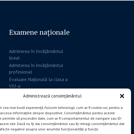
Examene naționale
Admiterea în învățământul
liceal
Admiterea în învățământul
profesional
Evaluare Națională la clasa a
VIII-a
Bacalaureat
Administrează consimțământul
ri cea mai bună experiență, folosim tehnologii, cum ar fi cookie-uri, pentru a
 accesa informațiile despre dispozitive. Consimțământul pentru aceste
e permite să procesăm date, cum ar fi comportamentul de navigare sau ID-
 acest site. Dacă nu îți dai consimțământul sau îți retragi consimțământul dat
fecte negative asupra unor anumite funcționalități și funcții.