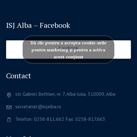
ISJ Alba – Facebook
Dă clic pentru a accepta cookie-urile
Facebook
pentru marketing și pentru a activa
acest conținut
Contact
str. Gabriel Bethlen, nr. 7, Alba Iulia, 510009, Alba
secretariat@isjalba.ro
Telefon: 0258-811.662 Fax: 0258-817.663