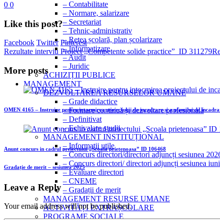
– Contabilitate
0
0
– Normare, salarizare
– Secretariat
Like this post?
– Tehnic-administrativ
– Rețea școlară, plan școlarizare
Facebook
Twitter
Pinterest
– Informatizare
Rezultate interviu Proiect ,,Competente solide practice”_ID 311279
Re
– Audit
– Juridic
More posts
ACHIZIȚII PUBLICE
MANAGEMENT
DEZVOLTAREA RESURSELOR UMANE
– Grade didactice
– Formare continuă și dezvoltare profesională
OMEN 4165 – Instruire pentru intocmirea proiectului de incadrare si a planului de incadrar
– Definitivat
– Echivalare studii
MANAGEMENT INSTITUȚIONAL
– Informații utile
Anunt concurs in cadrul preiectului „Scoala prietenoasa” ID 106468
– Concurs directori/directori adjuncți sesiunea 202
– Concurs directori/ directori adjuncți sesiunea iu
Gradație de merit – sesiunea 2025
– Evaluare directori
– CNEME
Leave a Reply
– Gradații de merit
MANAGEMENT RESURSE UMANE
Your email address will not be published.
ACTIVITĂȚI EXTRAȘCOLARE
PROGRAME SOCIALE