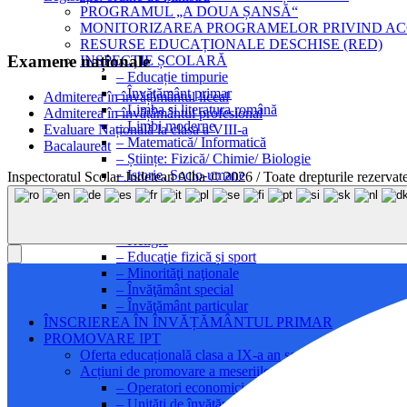
PROGRAMUL „A DOUA ȘANSĂ“
MONITORIZAREA PROGRAMELOR PRIVIND AC
RESURSE EDUCAȚIONALE DESCHISE (RED)
Examene naționale
INSPECȚIE ȘCOLARĂ
– Educație timpurie
– Învăţământ primar
Admiterea în învățământul liceal
– Limba și literatura română
Admiterea în învățământul profesional
– Limbi moderne
Evaluare Națională la clasa a VIII-a
– Matematică/ Informatică
Bacalaureat
– Științe: Fizică/ Chimie/ Biologie
– Istorie, Socio-umane
Inspectoratul Scolar Judetean Alba © 2026 / Toate drepturile rezervat
– Geografie
– Învățământ profesional și tehnic
– Arte/Învățământ pedagogic
– Religie
– Educaţie fizică și sport
– Minorităţi naţionale
– Învăţământ special
– Învăţământ particular
ÎNSCRIEREA ÎN ÎNVĂȚĂMÂNTUL PRIMAR
PROMOVARE IPT
Oferta educațională clasa a IX-a an școlar 2020-2021
Acțiuni de promovare a meseriilor și a ofertei educaționa
– Operatori economici parteneri
– Unități de învățământ profesional și tehnic