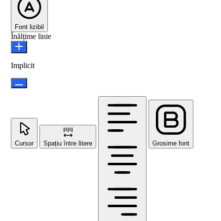
Font lizibil
Înălțime linie
Implicit
Cursor
Spațiu între litere
Grosime font