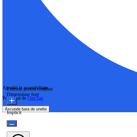
Ajustări la accesibilitate
Extensii pentru conținut
Dimensiune font
Propulsat de
OneTap
Ascunde bara de unelte
Implicit