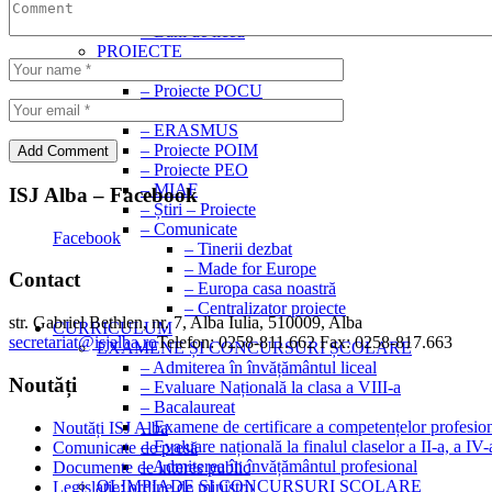
– Euro 200
– Bani de liceu
PROIECTE
– P.N.R.R.
– Proiecte POCU
– Proiecte SEE
– ERASMUS
– Proiecte POIM
– Proiecte PEO
– MIAF
ISJ Alba – Facebook
– Știri – Proiecte
– Comunicate
Facebook
– Tinerii dezbat
– Made for Europe
Contact
– Europa casa noastră
– Centralizator proiecte
str. Gabriel Bethlen, nr. 7, Alba Iulia, 510009, Alba
CURRICULUM
secretariat@isjalba.ro
Telefon: 0258-811.662 Fax: 0258-817.663
EXAMENE ȘI CONCURSURI ȘCOLARE
– Admiterea în învățământul liceal
Noutăți
– Evaluare Națională la clasa a VIII-a
– Bacalaureat
– Examene de certificare a competențelor profesio
Noutăți ISJ Alba
– Evaluare națională la finalul claselor a II-a, a IV-
Comunicate de presă
– Admiterea în învățământul profesional
Documente de interes public
OLIMPIADE ȘI CONCURSURI ȘCOLARE
Legislație: ordine de ministru