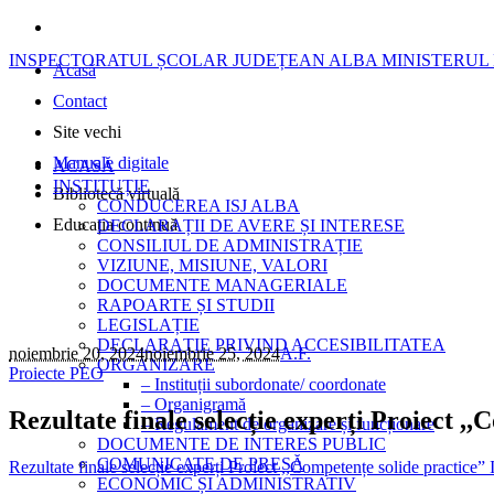
INSPECTORATUL ȘCOLAR JUDEȚEAN ALBA
MINISTERUL 
Acasă
Contact
Site vechi
Manuale digitale
ACASĂ
INSTITUȚIE
Bibliotecă virtuală
CONDUCEREA ISJ ALBA
Educația continuă
DECLARAȚII DE AVERE ȘI INTERESE
CONSILIUL DE ADMINISTRAȚIE
VIZIUNE, MISIUNE, VALORI
DOCUMENTE MANAGERIALE
RAPOARTE ȘI STUDII
LEGISLAȚIE
DECLARAȚIE PRIVIND ACCESIBILITATEA
noiembrie 20, 2024
noiembrie 25, 2024
A.F.
ORGANIZARE
Proiecte PEO
– Instituții subordonate/ coordonate
– Organigramă
Rezultate finale selecție experți Proiect ,
– Regulament de organizare și funcționare
DOCUMENTE DE INTERES PUBLIC
COMUNICATE DE PRESĂ
Rezultate finale selecție experți Proiect ,,Competențe solide practice
ECONOMIC ȘI ADMINISTRATIV