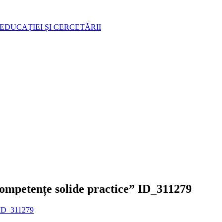
EDUCAȚIEI ȘI CERCETĂRII
,Competențe solide practice” ID_311279
” ID_311279