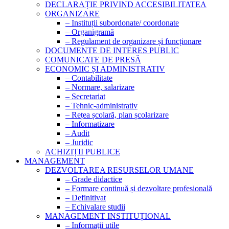
DECLARAȚIE PRIVIND ACCESIBILITATEA
ORGANIZARE
– Instituții subordonate/ coordonate
– Organigramă
– Regulament de organizare și funcționare
DOCUMENTE DE INTERES PUBLIC
COMUNICATE DE PRESĂ
ECONOMIC ȘI ADMINISTRATIV
– Contabilitate
– Normare, salarizare
– Secretariat
– Tehnic-administrativ
– Rețea școlară, plan școlarizare
– Informatizare
– Audit
– Juridic
ACHIZIȚII PUBLICE
MANAGEMENT
DEZVOLTAREA RESURSELOR UMANE
– Grade didactice
– Formare continuă și dezvoltare profesională
– Definitivat
– Echivalare studii
MANAGEMENT INSTITUȚIONAL
– Informații utile