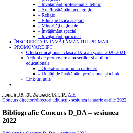
– Învățământ profesional și tehnic
– Arte/Învățământ pedagogic
– Religie
– Educaţie fizică și sport
– Minorităţi naţionale
– Învăţământ special
– Învăţământ particular
ÎNSCRIEREA ÎN ÎNVĂȚĂMÂNTUL PRIMAR
PROMOVARE IPT
Oferta educațională clasa a IX-a an școlar 2020-2021
Acțiuni de promovare a meseriilor și a ofertei
educaționale
– Operatori economici parteneri
– Unități de învățământ profesional și tehnic
Link-uri utile
ianuarie 18, 2022
ianuarie 18, 2022
A.F.
Concurs directori/directori adjuncți - sesiunea ianuarie aprilie 2022
Bibliografie Concurs D_DA – sesiunea
2022