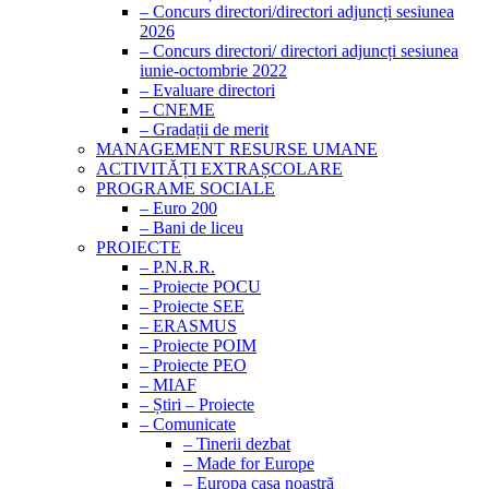
– Concurs directori/directori adjuncți sesiunea
2026
– Concurs directori/ directori adjuncți sesiunea
iunie-octombrie 2022
– Evaluare directori
– CNEME
– Gradații de merit
MANAGEMENT RESURSE UMANE
ACTIVITĂȚI EXTRAȘCOLARE
PROGRAME SOCIALE
– Euro 200
– Bani de liceu
PROIECTE
– P.N.R.R.
– Proiecte POCU
– Proiecte SEE
– ERASMUS
– Proiecte POIM
– Proiecte PEO
– MIAF
– Știri – Proiecte
– Comunicate
– Tinerii dezbat
– Made for Europe
– Europa casa noastră