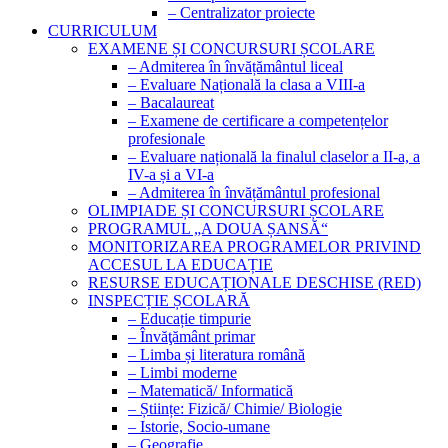
– Centralizator proiecte
CURRICULUM
EXAMENE ȘI CONCURSURI ȘCOLARE
– Admiterea în învățământul liceal
– Evaluare Națională la clasa a VIII-a
– Bacalaureat
– Examene de certificare a competențelor
profesionale
– Evaluare națională la finalul claselor a II-a, a
IV-a și a VI-a
– Admiterea în învățământul profesional
OLIMPIADE ȘI CONCURSURI ȘCOLARE
PROGRAMUL „A DOUA ȘANSĂ“
MONITORIZAREA PROGRAMELOR PRIVIND
ACCESUL LA EDUCAȚIE
RESURSE EDUCAȚIONALE DESCHISE (RED)
INSPECȚIE ȘCOLARĂ
– Educație timpurie
– Învăţământ primar
– Limba și literatura română
– Limbi moderne
– Matematică/ Informatică
– Științe: Fizică/ Chimie/ Biologie
– Istorie, Socio-umane
– Geografie