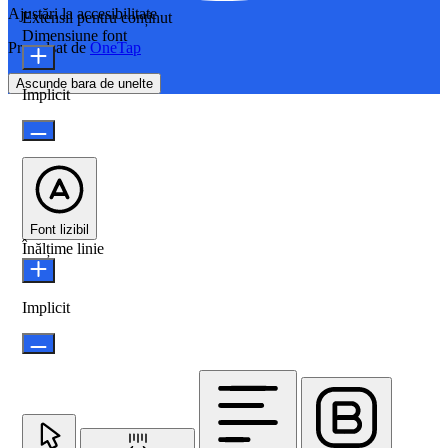
Ajustări la accesibilitate
Extensii pentru conținut
Dimensiune font
Propulsat de
OneTap
Ascunde bara de unelte
Implicit
Font lizibil
Înălțime linie
Implicit