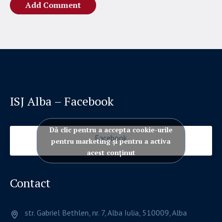
ISJ Alba – Facebook
Dă clic pentru a accepta cookie-urile
Facebook
pentru marketing și pentru a activa
acest conținut
Contact
str. Gabriel Bethlen, nr. 7, Alba Iulia, 510009, Alba