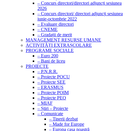
– Concurs directori/directori adjuncți sesiunea
2026
– Concurs directori/ directori adjuncți sesiunea
iunie-octombrie 2022
– Evaluare directori
– CNEME
– Gradații de merit
MANAGEMENT RESURSE UMANE
ACTIVITĂȚI EXTRAȘCOLARE
PROGRAME SOCIALE
– Euro 200
– Bani de liceu
PROIECTE
– P.N.R.R.
– Proiecte POCU
– Proiecte SEE
– ERASMUS
– Proiecte POIM
– Proiecte PEO
– MIAF
– Știri – Proiecte
– Comunicate
– Tinerii dezbat
– Made for Europe
– Europa casa noastră