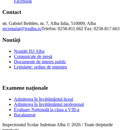
Facebook
Contact
str. Gabriel Bethlen, nr. 7, Alba Iulia, 510009, Alba
secretariat@isjalba.ro
Telefon: 0258-811.662 Fax: 0258-817.663
Noutăți
Noutăți ISJ Alba
Comunicate de presă
Documente de interes public
Legislație: ordine de ministru
Examene naționale
Admiterea în învățământul liceal
Admiterea în învățământul profesional
Evaluare Națională la clasa a VIII-a
Bacalaureat
Inspectoratul Scolar Judetean Alba © 2026 / Toate drepturile
rezervate