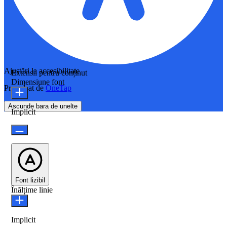
Ajustări la accesibilitate
Extensii pentru conținut
Dimensiune font
Propulsat de
OneTap
Ascunde bara de unelte
Implicit
Font lizibil
Înălțime linie
Implicit