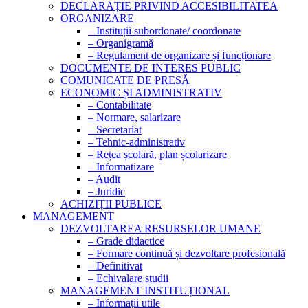
DECLARAȚIE PRIVIND ACCESIBILITATEA
ORGANIZARE
– Instituții subordonate/ coordonate
– Organigramă
– Regulament de organizare și funcționare
DOCUMENTE DE INTERES PUBLIC
COMUNICATE DE PRESĂ
ECONOMIC ȘI ADMINISTRATIV
– Contabilitate
– Normare, salarizare
– Secretariat
– Tehnic-administrativ
– Rețea școlară, plan școlarizare
– Informatizare
– Audit
– Juridic
ACHIZIȚII PUBLICE
MANAGEMENT
DEZVOLTAREA RESURSELOR UMANE
– Grade didactice
– Formare continuă și dezvoltare profesională
– Definitivat
– Echivalare studii
MANAGEMENT INSTITUȚIONAL
– Informații utile