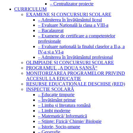
– Centralizator proiecte
CURRICULUM
EXAMENE ȘI CONCURSURI ȘCOLARE
– Admiterea în învățământul liceal
– Evaluare Națională la clasa a VIII-a
– Bacalaureat
– Examene de certificare a competențelor
profesionale
– Evaluare națională la finalul claselor a II-a, a
IV-a și a VI-a
– Admiterea în învățământul profesional
OLIMPIADE ȘI CONCURSURI ȘCOLARE
PROGRAMUL „A DOUA ȘANSĂ“
MONITORIZAREA PROGRAMELOR PRIVIND
ACCESUL LA EDUCAȚIE
RESURSE EDUCAȚIONALE DESCHISE (RED)
INSPECȚIE ȘCOLARĂ
– Educație timpurie
– Învăţământ primar
– Limba și literatura română
– Limbi moderne
– Matematică/ Informatică
– Științe: Fizică/ Chimie/ Biologie
– Istorie, Socio-umane
– Geografie