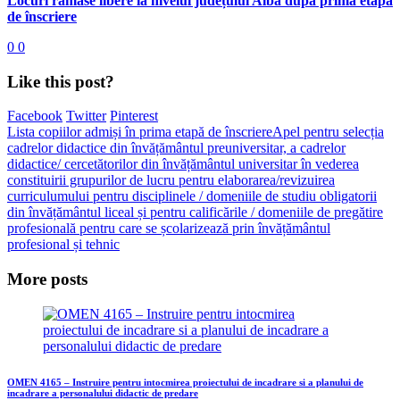
Locuri rămase libere la nivelul județului Alba după prima etapă
de înscriere
0
0
Like this post?
Facebook
Twitter
Pinterest
Lista copiilor admiși în prima etapă de înscriere
Apel pentru selecția
cadrelor didactice din învățământul preuniversitar, a cadrelor
didactice/ cercetătorilor din învățământul universitar în vederea
constituirii grupurilor de lucru pentru elaborarea/revizuirea
curriculumului pentru disciplinele / domeniile de studiu obligatorii
din învățământul liceal și pentru calificările / domeniile de pregătire
profesională pentru care se școlarizează prin învățământul
profesional și tehnic
More posts
OMEN 4165 – Instruire pentru intocmirea proiectului de incadrare si a planului de
incadrare a personalului didactic de predare