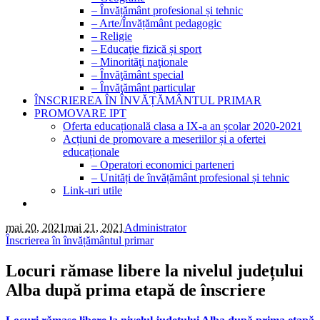
– Învățământ profesional și tehnic
– Arte/Învățământ pedagogic
– Religie
– Educaţie fizică și sport
– Minorităţi naţionale
– Învăţământ special
– Învăţământ particular
ÎNSCRIEREA ÎN ÎNVĂȚĂMÂNTUL PRIMAR
PROMOVARE IPT
Oferta educațională clasa a IX-a an școlar 2020-2021
Acțiuni de promovare a meseriilor și a ofertei
educaționale
– Operatori economici parteneri
– Unități de învățământ profesional și tehnic
Link-uri utile
mai 20, 2021
mai 21, 2021
Administrator
Înscrierea în învățământul primar
Locuri rămase libere la nivelul județului
Alba după prima etapă de înscriere