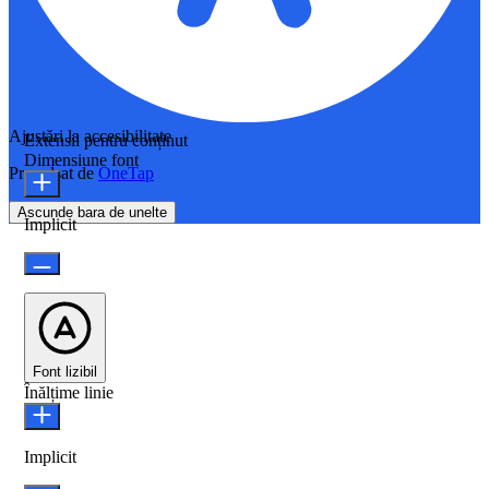
Ajustări la accesibilitate
Extensii pentru conținut
Dimensiune font
Propulsat de
OneTap
Ascunde bara de unelte
Implicit
Font lizibil
Înălțime linie
Implicit