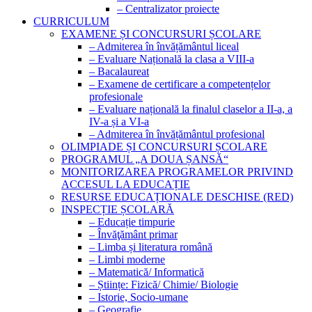
– Centralizator proiecte
CURRICULUM
EXAMENE ȘI CONCURSURI ȘCOLARE
– Admiterea în învățământul liceal
– Evaluare Națională la clasa a VIII-a
– Bacalaureat
– Examene de certificare a competențelor
profesionale
– Evaluare națională la finalul claselor a II-a, a
IV-a și a VI-a
– Admiterea în învățământul profesional
OLIMPIADE ȘI CONCURSURI ȘCOLARE
PROGRAMUL „A DOUA ȘANSĂ“
MONITORIZAREA PROGRAMELOR PRIVIND
ACCESUL LA EDUCAȚIE
RESURSE EDUCAȚIONALE DESCHISE (RED)
INSPECȚIE ȘCOLARĂ
– Educație timpurie
– Învăţământ primar
– Limba și literatura română
– Limbi moderne
– Matematică/ Informatică
– Științe: Fizică/ Chimie/ Biologie
– Istorie, Socio-umane
– Geografie