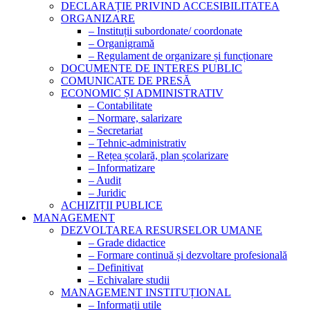
DECLARAȚIE PRIVIND ACCESIBILITATEA
ORGANIZARE
– Instituții subordonate/ coordonate
– Organigramă
– Regulament de organizare și funcționare
DOCUMENTE DE INTERES PUBLIC
COMUNICATE DE PRESĂ
ECONOMIC ȘI ADMINISTRATIV
– Contabilitate
– Normare, salarizare
– Secretariat
– Tehnic-administrativ
– Rețea școlară, plan școlarizare
– Informatizare
– Audit
– Juridic
ACHIZIȚII PUBLICE
MANAGEMENT
DEZVOLTAREA RESURSELOR UMANE
– Grade didactice
– Formare continuă și dezvoltare profesională
– Definitivat
– Echivalare studii
MANAGEMENT INSTITUȚIONAL
– Informații utile