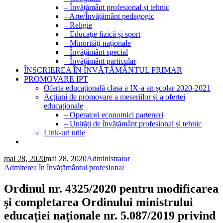
– Învățământ profesional și tehnic
– Arte/Învățământ pedagogic
– Religie
– Educaţie fizică și sport
– Minorităţi naţionale
– Învăţământ special
– Învăţământ particular
ÎNSCRIEREA ÎN ÎNVĂȚĂMÂNTUL PRIMAR
PROMOVARE IPT
Oferta educațională clasa a IX-a an școlar 2020-2021
Acțiuni de promovare a meseriilor și a ofertei
educaționale
– Operatori economici parteneri
– Unități de învățământ profesional și tehnic
Link-uri utile
mai 28, 2020
mai 28, 2020
Administrator
Admiterea în învățământul profesional
Ordinul nr. 4325/2020 pentru modificarea
şi completarea Ordinului ministrului
educaţiei naţionale nr. 5.087/2019 privind