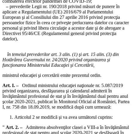
combaterea efectelor pandemiei de COVID-19;
–
prevederile Legii nr. 190/2018 privind măsuri de punere în
aplicare a Regulamentului (UE) 2016/679 al Parlamentului
European şi al Consiliului din 27 aprilie 2016 privind protecţia
persoanelor fizice în ceea ce priveşte prelucrarea datelor cu caracter
personal şi privind libera circulaţie a acestor date şi de abrogare a
Directivei 95/46/CE (Regulamentul general privind protecţia
datelor),
în temeiul prevederilor art. 3 alin. (1) şi art. 15 alin. (3) din
Hotărârea Guvernului nr. 24/2020 privind organizarea şi
funcţionarea Ministerului Educaţiei şi Cercetării,
ministrul educaţiei şi cercetării emite prezentul ordin.
Art. I. –
Ordinul ministrului educaţiei naţionale nr. 5.087/2019
privind organizarea, desfăşurarea şi calendarul admiterii în
învăţământul profesional de stat şi în învăţământul dual pentru anul
şcolar 2020-2021, publicat în Monitorul Oficial al României, Partea
I, nr. 758 din 18.09.2019, se modifică după cum urmează:
Articolul 2 se modifică şi va avea următorul cuprins:
”
Art. 2. –
Admiterea absolvenţilor clasei a VIII-a în învăţământul
profesional de stat pentru anul şcolar 2020-2021 se desfăşoară în