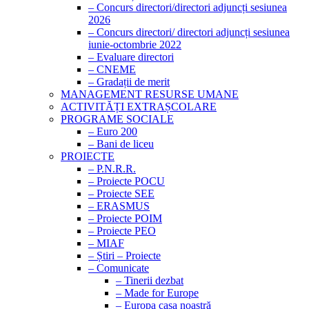
– Concurs directori/directori adjuncți sesiunea
2026
– Concurs directori/ directori adjuncți sesiunea
iunie-octombrie 2022
– Evaluare directori
– CNEME
– Gradații de merit
MANAGEMENT RESURSE UMANE
ACTIVITĂȚI EXTRAȘCOLARE
PROGRAME SOCIALE
– Euro 200
– Bani de liceu
PROIECTE
– P.N.R.R.
– Proiecte POCU
– Proiecte SEE
– ERASMUS
– Proiecte POIM
– Proiecte PEO
– MIAF
– Știri – Proiecte
– Comunicate
– Tinerii dezbat
– Made for Europe
– Europa casa noastră