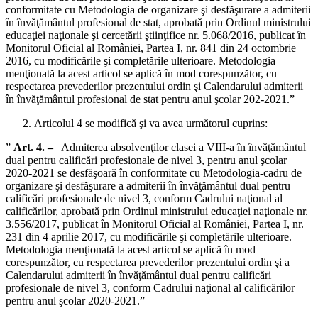
conformitate cu Metodologia de organizare şi desfăşurare a admiterii
în învăţământul profesional de stat, aprobată prin Ordinul ministrului
educaţiei naţionale şi cercetării ştiinţifice nr. 5.068/2016, publicat în
Monitorul Oficial al României, Partea I, nr. 841 din 24 octombrie
2016, cu modificările şi completările ulterioare. Metodologia
menţionată la acest articol se aplică în mod corespunzător, cu
respectarea prevederilor prezentului ordin şi Calendarului admiterii
în învăţământul profesional de stat pentru anul şcolar 202-2021.”
Articolul 4 se modifică şi va avea următorul cuprins:
”
Art. 4. –
Admiterea absolvenţilor clasei a VIII-a în învăţământul
dual pentru calificări profesionale de nivel 3, pentru anul şcolar
2020-2021 se desfăşoară în conformitate cu Metodologia-cadru de
organizare şi desfăşurare a admiterii în învăţământul dual pentru
calificări profesionale de nivel 3, conform Cadrului naţional al
calificărilor, aprobată prin Ordinul ministrului educaţiei naţionale nr.
3.556/2017, publicat în Monitorul Oficial al României, Partea I, nr.
231 din 4 aprilie 2017, cu modificările şi completările ulterioare.
Metodologia menţionată la acest articol se aplică în mod
corespunzător, cu respectarea prevederilor prezentului ordin şi a
Calendarului admiterii în învăţământul dual pentru calificări
profesionale de nivel 3, conform Cadrului naţional al calificărilor
pentru anul şcolar 2020-2021.”