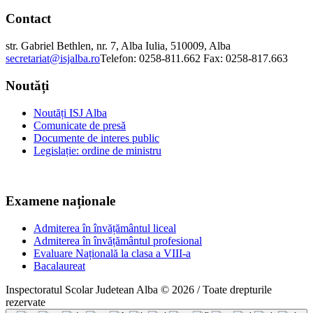
Contact
str. Gabriel Bethlen, nr. 7, Alba Iulia, 510009, Alba
secretariat@isjalba.ro
Telefon: 0258-811.662 Fax: 0258-817.663
Noutăți
Noutăți ISJ Alba
Comunicate de presă
Documente de interes public
Legislație: ordine de ministru
Examene naționale
Admiterea în învățământul liceal
Admiterea în învățământul profesional
Evaluare Națională la clasa a VIII-a
Bacalaureat
Inspectoratul Scolar Judetean Alba © 2026 / Toate drepturile
rezervate