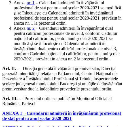
Anexa
nr. 1
– Calendarul admiterii în învăţământul
profesional de stat pentru anul şcolar 2020-2021 se modifică
şi se înlocuieşte cu Calendarul admiterii în învăţământul
profesional de stat pentru anul şcolar 2020-2021, prevăzut în
anexa nr. 1 la prezentul ordin.
Anexa
nr. 2
– Calendarul admiterii în învăţământul dual
pentru calificări profesionale de nivel 3, conform Cadrului
naţional al calificărilor, pentru anul şcolar 2020-2021 se
modifică şi se înlocuieşte cu Calendarul admiterii în
învăţământul dual pentru calificări profesionale de nivel 3,
conform Cadrului naţional al calificărilor, pentru anul şcolar
2020-2021, prevăzut în anexa nr. 2 la prezentul ordin.
Art. II. –
Direcţia generală învăţământ preuniversitar, Direcţia
generală minorităţi şi relaţia cu Parlamentul, Centrul Naţional de
Dezvoltare a Învăţământului Profesional şi Tehnic, inspectoratele
şcolare judeţene/al municipiului Bucureşti şi unităţile de învăţământ
preuniversitar duc la îndeplinire prevederile prezentului ordin.
Art. III. –
Prezentul ordin se publică în Monitorul Oficial al
României, Partea I.
ANEXA 1 – Calendarul admiterii în învăţământul profesional
de stat pentru anul şcolar 2020-2021