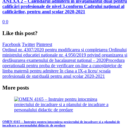
ANEXA 2 – Calendarul admiterii în învăţământul dual pentru
calificări profesionale de nivel 3,conform Cadrului naţional al
calificărilor, pentru anul şcolar 2020-2021
0
0
Like this post?
Facebook
Twitter
Pinterest
Ordinul nr. 4307/2020 pentru modificarea şi completarea Ordinului
ministrului educaţiei naţionale nr. 4.950/2019 privind organizarea şi
desfăşurarea examenului de bacalaureat naţional – 2020
Procedura
operatională pentru proba de verificare on-line a cunoștințelor de
limba maternă pentru admitere în clasa a IX-a liceu/ școala
profesională de stat/duală pentru anul școlar 2020-2021
More posts
OMEN 4165 – Instruire pentru intocmirea proiectului de incadrare si a planului de
incadrare a personalului didactic de predare