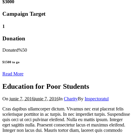
$3000
Campaign Target
1
Donation
Donated
%
50
$1500 to go
Read More
Education for Poor Students
On
iunie 7, 2016
iunie 7, 2016
In
Сharity
By
Inspectoratul
Cras dapibus ullamcorper dictum. Vivamus nec erat placerat felis
scelerisque porttitor in ac turpis. In nec imperdiet turpis. Suspendisse
quis orci ut orci pulvinar eleifend. Nulla eu mattis ipsum. Integer
eget sagittis nulla. Praesent consectetur lacus et maximus eleifend.
Integer non lacus dui. Mauris tortor diam, laoreet quis commodo