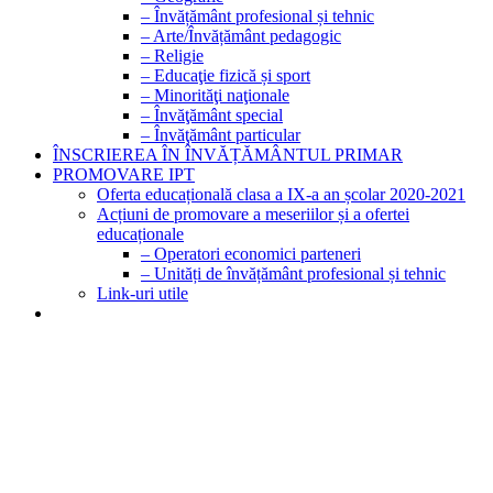
– Învățământ profesional și tehnic
– Arte/Învățământ pedagogic
– Religie
– Educaţie fizică și sport
– Minorităţi naţionale
– Învăţământ special
– Învăţământ particular
ÎNSCRIEREA ÎN ÎNVĂȚĂMÂNTUL PRIMAR
PROMOVARE IPT
Oferta educațională clasa a IX-a an școlar 2020-2021
Acțiuni de promovare a meseriilor și a ofertei
educaționale
– Operatori economici parteneri
– Unități de învățământ profesional și tehnic
Link-uri utile