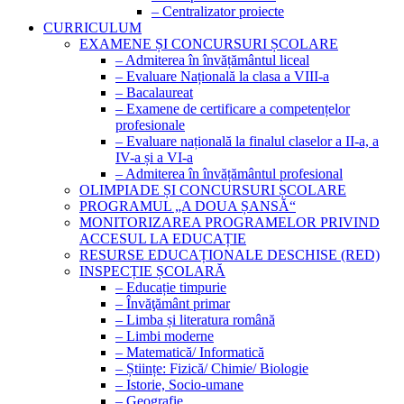
– Centralizator proiecte
CURRICULUM
EXAMENE ȘI CONCURSURI ȘCOLARE
– Admiterea în învățământul liceal
– Evaluare Națională la clasa a VIII-a
– Bacalaureat
– Examene de certificare a competențelor
profesionale
– Evaluare națională la finalul claselor a II-a, a
IV-a și a VI-a
– Admiterea în învățământul profesional
OLIMPIADE ȘI CONCURSURI ȘCOLARE
PROGRAMUL „A DOUA ȘANSĂ“
MONITORIZAREA PROGRAMELOR PRIVIND
ACCESUL LA EDUCAȚIE
RESURSE EDUCAȚIONALE DESCHISE (RED)
INSPECȚIE ȘCOLARĂ
– Educație timpurie
– Învăţământ primar
– Limba și literatura română
– Limbi moderne
– Matematică/ Informatică
– Științe: Fizică/ Chimie/ Biologie
– Istorie, Socio-umane
– Geografie