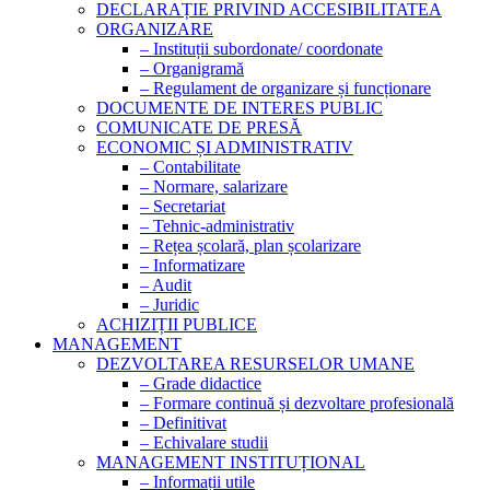
DECLARAȚIE PRIVIND ACCESIBILITATEA
ORGANIZARE
– Instituții subordonate/ coordonate
– Organigramă
– Regulament de organizare și funcționare
DOCUMENTE DE INTERES PUBLIC
COMUNICATE DE PRESĂ
ECONOMIC ȘI ADMINISTRATIV
– Contabilitate
– Normare, salarizare
– Secretariat
– Tehnic-administrativ
– Rețea școlară, plan școlarizare
– Informatizare
– Audit
– Juridic
ACHIZIȚII PUBLICE
MANAGEMENT
DEZVOLTAREA RESURSELOR UMANE
– Grade didactice
– Formare continuă și dezvoltare profesională
– Definitivat
– Echivalare studii
MANAGEMENT INSTITUȚIONAL
– Informații utile