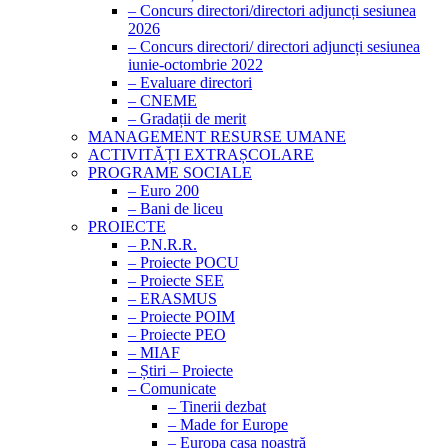
– Concurs directori/directori adjuncți sesiunea
2026
– Concurs directori/ directori adjuncți sesiunea
iunie-octombrie 2022
– Evaluare directori
– CNEME
– Gradații de merit
MANAGEMENT RESURSE UMANE
ACTIVITĂȚI EXTRAȘCOLARE
PROGRAME SOCIALE
– Euro 200
– Bani de liceu
PROIECTE
– P.N.R.R.
– Proiecte POCU
– Proiecte SEE
– ERASMUS
– Proiecte POIM
– Proiecte PEO
– MIAF
– Știri – Proiecte
– Comunicate
– Tinerii dezbat
– Made for Europe
– Europa casa noastră