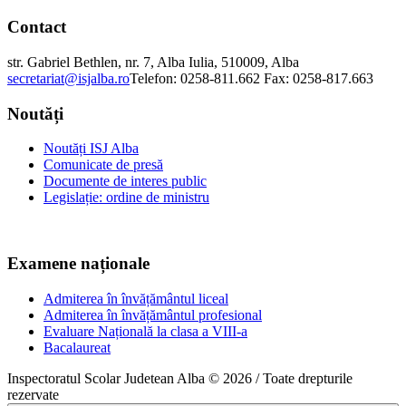
Contact
str. Gabriel Bethlen, nr. 7, Alba Iulia, 510009, Alba
secretariat@isjalba.ro
Telefon: 0258-811.662 Fax: 0258-817.663
Noutăți
Noutăți ISJ Alba
Comunicate de presă
Documente de interes public
Legislație: ordine de ministru
Examene naționale
Admiterea în învățământul liceal
Admiterea în învățământul profesional
Evaluare Națională la clasa a VIII-a
Bacalaureat
Inspectoratul Scolar Judetean Alba © 2026 / Toate drepturile
rezervate