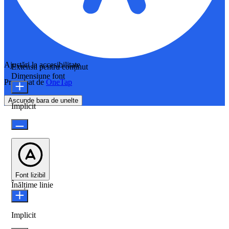
Ajustări la accesibilitate
Extensii pentru conținut
Dimensiune font
Propulsat de
OneTap
Ascunde bara de unelte
Implicit
Font lizibil
Înălțime linie
Implicit