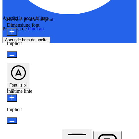
Ajustări la accesibilitate
Extensii pentru conținut
Dimensiune font
Propulsat de
OneTap
Ascunde bara de unelte
Implicit
Font lizibil
Înălțime linie
Implicit