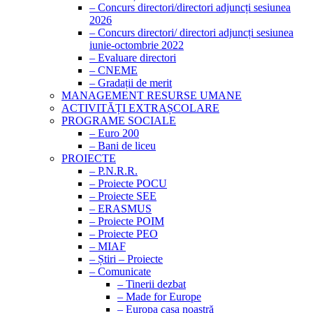
– Concurs directori/directori adjuncți sesiunea
2026
– Concurs directori/ directori adjuncți sesiunea
iunie-octombrie 2022
– Evaluare directori
– CNEME
– Gradații de merit
MANAGEMENT RESURSE UMANE
ACTIVITĂȚI EXTRAȘCOLARE
PROGRAME SOCIALE
– Euro 200
– Bani de liceu
PROIECTE
– P.N.R.R.
– Proiecte POCU
– Proiecte SEE
– ERASMUS
– Proiecte POIM
– Proiecte PEO
– MIAF
– Știri – Proiecte
– Comunicate
– Tinerii dezbat
– Made for Europe
– Europa casa noastră