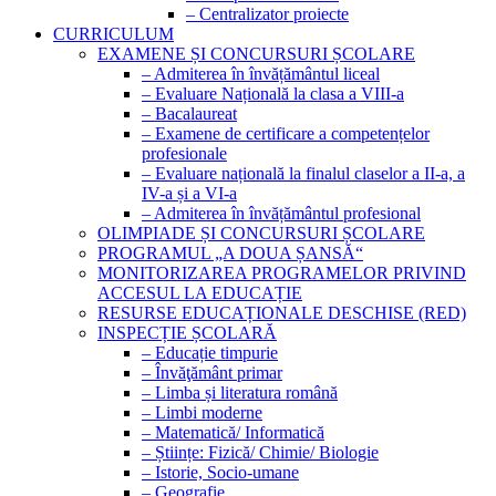
– Centralizator proiecte
CURRICULUM
EXAMENE ȘI CONCURSURI ȘCOLARE
– Admiterea în învățământul liceal
– Evaluare Națională la clasa a VIII-a
– Bacalaureat
– Examene de certificare a competențelor
profesionale
– Evaluare națională la finalul claselor a II-a, a
IV-a și a VI-a
– Admiterea în învățământul profesional
OLIMPIADE ȘI CONCURSURI ȘCOLARE
PROGRAMUL „A DOUA ȘANSĂ“
MONITORIZAREA PROGRAMELOR PRIVIND
ACCESUL LA EDUCAȚIE
RESURSE EDUCAȚIONALE DESCHISE (RED)
INSPECȚIE ȘCOLARĂ
– Educație timpurie
– Învăţământ primar
– Limba și literatura română
– Limbi moderne
– Matematică/ Informatică
– Științe: Fizică/ Chimie/ Biologie
– Istorie, Socio-umane
– Geografie