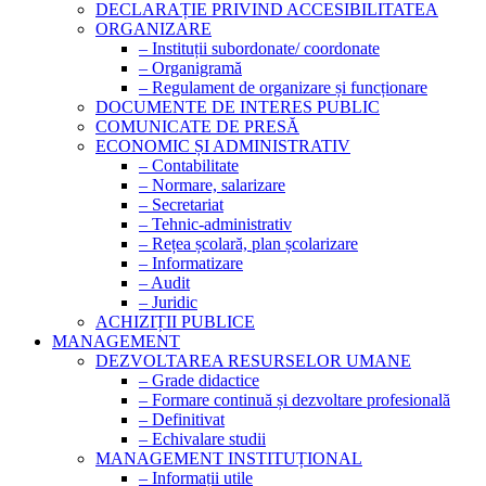
DECLARAȚIE PRIVIND ACCESIBILITATEA
ORGANIZARE
– Instituții subordonate/ coordonate
– Organigramă
– Regulament de organizare și funcționare
DOCUMENTE DE INTERES PUBLIC
COMUNICATE DE PRESĂ
ECONOMIC ȘI ADMINISTRATIV
– Contabilitate
– Normare, salarizare
– Secretariat
– Tehnic-administrativ
– Rețea școlară, plan școlarizare
– Informatizare
– Audit
– Juridic
ACHIZIȚII PUBLICE
MANAGEMENT
DEZVOLTAREA RESURSELOR UMANE
– Grade didactice
– Formare continuă și dezvoltare profesională
– Definitivat
– Echivalare studii
MANAGEMENT INSTITUȚIONAL
– Informații utile