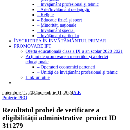
– Învățământ profesional și tehnic
– Arte/Învățământ pedagogic
– Religie
– Educaţie fizică și sport
– Minorităţi naţionale
– Învăţământ special
– Învăţământ particular
ÎNSCRIEREA ÎN ÎNVĂȚĂMÂNTUL PRIMAR
PROMOVARE IPT
Oferta educațională clasa a IX-a an școlar 2020-2021
Acțiuni de promovare a meseriilor și a ofertei
educaționale
– Operatori economici parteneri
– Unități de învățământ profesional și tehnic
Link-uri utile
noiembrie 11, 2024
noiembrie 11, 2024
A.F.
Proiecte PEO
Rezultatul probei de verificare a
eligibilității administrative_proiect ID
311279