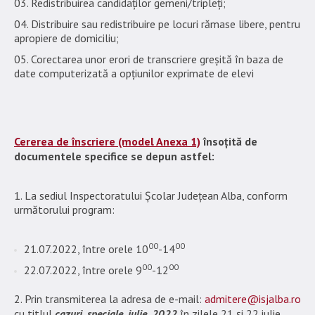
Redistribuirea candidaților gemeni/tripleți;
Distribuire sau redistribuire pe locuri rămase libere, pentru
apropiere de domiciliu;
Corectarea unor erori de transcriere greșită în baza de
date computerizată a opțiunilor exprimate de elevi
Cererea de înscriere (model Anexa 1)
însoțită de
documentele specifice se depun astfel:
1. La sediul Inspectoratului Școlar Județean Alba, conform
următorului program:
00
00
21.07.2022, între orele 10
-14
00
00
22.07.2022, între orele 9
-12
2. Prin transmiterea la adresa de e-mail:
admitere@isjalba.ro
cu titlul
cazuri_speciale_iulie_2022
în zilele 21 și 22 iulie