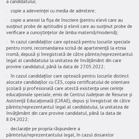
a candidatului;
copie a adeverinței cu media de admitere;
copie a anexei la fișa de înscriere (pentru elevii care au
susținut probe de aptitudini și elevii care au susținut probe de
verificare a cunoștințelor de limba maternă/modernă);
în cazul candidaților care optează pentru locurile speciale
pentru rromi, recomandarea scrisă de apartenență la etnia
rromă, depusă și înregistrată de către părinte/reprezentantul
legal al candidatului la unitatea de învățământ din care
provine candidatul, până la data de 27.05.2022;
în cazul candidaților care optează pentru locurile distinct
alocate candidaților cu CES, copia certificatului de orientare
școlară și profesională care atestă existența unei cerințe
educaționale speciale, emis de Centrul Județean de Resurse și
Asistență Educațională (CJRAE), depus și înregistrat de către
părinte/reprezentantul legal al candidatului, la unitatea de
învățământ din care provine candidatul, până la data de
8.04.2022;
declarație pe propria răspundere a
părintelui/reprezentantului legal, în cazul dosarelor