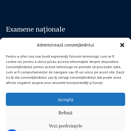
Examene naționale
Administrează consimțământul
Admiterea în învățământul liceal
Admiterea în învățământul profesional
Pentru a oferi cea mai bună experiență, folosim tehnologii, cum ar fi
cookie-uri, pentru a stoca și/sau accesa informațiile despre dispozitive.
Evaluare Națională la clasa a VIII-a
Consimțământul pentru aceste tehnologii ne permite să procesăm date,
Bacalaureat
cum ar fi comportamentul de navigare sau ID-uri unice pe acest site. Dacă
nu îți dai consimțământul sau îți retragi consimțământul dat poate avea
afecte negative asupra unor anumite funcționalități și funcții.
Acceptă
Refuză
Vezi preferințele
Inspectoratul Scolar Judetean Alba © 2026 / Toate